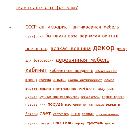
ПИАНИНО АНТИКВАРНОЕ [АРТ.З-003]
СССР
антиквариат
антикварная мебель
бытовуха
винтаж
ваза
вернисаж
бутафория
декор
всякая всячина
все в сад
декор
деревянная мебель
для фотосессии
кабинет
кабинетные предметы
кабинетный стол
ковер
лампа
кресла
лампа антиквариат
лампа
мебель
лампа настольная
винтаж
медицина
музыка
музыкальные инструменты
парные кресла
мягкая мебель
посуда
растения
подсвечник
рюмки и
ручная кладь
свет
стол
бокалы
столик
статуэтка
стул антиквариат
текстиль
хрусталь
стулья
сундук
торшер
цветы