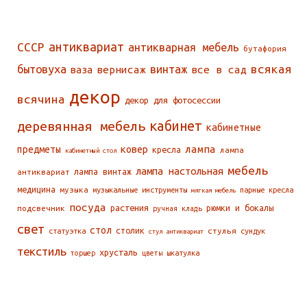
СССР
антиквариат
антикварная мебель
бутафория
всякая
бытовуха
винтаж
ваза
вернисаж
все в сад
декор
всячина
декор для фотосессии
деревянная мебель
кабинет
кабинетные
ковер
лампа
предметы
кресла
лампа
кабинетный стол
мебель
лампа настольная
антиквариат
лампа винтаж
медицина
музыка
музыкальные инструменты
парные кресла
мягкая мебель
посуда
растения
подсвечник
рюмки и бокалы
ручная кладь
свет
стол
столик
стулья
статуэтка
сундук
стул антиквариат
текстиль
хрусталь
торшер
цветы
шкатулка