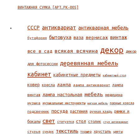
ВИНТАЖНАЯ СУМКА [АРТ.РК-005]
СССР
антиквариат
антикварная мебель
бытовуха
винтаж
ваза
вернисаж
бутафория
декор
всякая всячина
все в сад
декор
деревянная мебель
для фотосессии
кабинет
кабинетные предметы
кабинетный стол
ковер
лампа
кресла
лампа антиквариат
лампа
мебель
лампа настольная
винтаж
медицина
музыка
музыкальные инструменты
парные кресла
мягкая мебель
посуда
растения
подсвечник
рюмки и
ручная кладь
свет
стол
бокалы
столик
статуэтка
стул антиквариат
текстиль
хрусталь
стулья
сундук
торшер
цветы